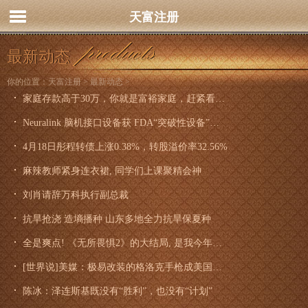
天富注册
最新动态
你的位置：
天富注册
>
最新动态
>
家庭存款高于30万，你就是富裕家庭，赶紧看看你家达标了吗？_标准_收入_财富
Neuralink 脑机接口设备获 FDA“突破性设备”认证
4月18日彤程转债上涨0.38%，转股溢价率32.56%
麻辣教师紧身连衣裙, 同学们上课聚精会神
刘肖请辞万科执行副总裁
抗旱抢浇 造墒播种 山东多地全力抗旱保夏种
全是爽点! 《无所畏惧2》的大结局, 是我今年看过最解气的结局
[世界说]美媒：极易改装的格洛克手枪成美国犯罪分子首选 助长枪支暴力问题恶化
陈冰：泽连斯基既没有“胜利”，也没有“计划”