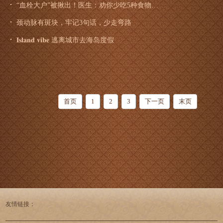
“血栓大户”被揪出！医生：劝你少吃5种食物，越吃血管越堵
颈动脉有斑块，牢记3句话，少走弯路
𝐈𝐬𝐥𝐚𝐧𝐝 𝐯𝐢𝐛𝐞 逃离城市去海岛度假
首页
1
2
3
下一页
末页
友情链接：