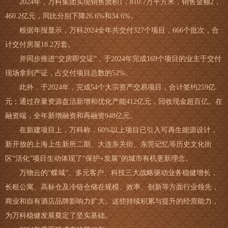
2024年，万科集团实现销售面积1，810.7万平方米，销售金额2，
460.2亿元，同比分别下降26.6%和34.6%。
根据年报显示，万科2024全年共交付327个项目，666个批次，合
计交付房屋18.2万套。
并同步推进“交房即交证”，于2024年完成169个项目的业主于交付
现场拿到产证，占交付项目总数的52%。
此外，于2024年，完成54个大宗资产交易项目，合计签约259亿
元；通过存量资源盘活新增和优化产能412亿元，回收现金超百亿。在
融资端，全年新增融资和再融资948亿元。
在新建项目上，万科称，60%以上项目已引入可再生能源设计，
新开放的上海上生新所二期、大连东关街、东莞记忆等历史文化街
区“活化”项目生动体现了“保护+发展”的城市有机更新理念。
万物云的“蝶城”、多元客户、科技三大战略驱动业务稳健增长，
长租公寓、高标仓及冷链仓储在规模、效率、创新等方面行业领先，
商业和自有酒店品牌影响力扩大。这些持续积累与提升的经营能力，
为万科稳健发展奠定了坚实基础。