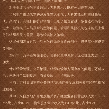
8%。基本每股亏损4.17元，同比下降504.2%。
对于业绩亏损的主要原因，万科表示，既有外因也有内因。
当房地产市场供求关系发生重大变化，万科未能及时摆脱高负
债、高周转、高杠杆的扩张惯性，出现了投资冒进、多赛道布局步子
过大、融资模式未能及时转型等问题，管理和风控机制也未能跟上业
务和组织发展的需要，导致经营陷入被动。
这些长期发展过程中积累的问题正在逐步消化，但彻底化解仍需
要时间。
2025年，万科还将面临公开债务的集中兑付，流动性压力进一步
加大。
针对经营管理、公司治理、组织建设等方面存在的问题，万科表
示，已进行了深刻反思、有效整改，并持续改进。
当前，万科集团主营业务包括“房地产开发及相关资产经营”和“物
业服务”。
其中，来自房地产开发及相关资产经营业务的营业收入为3，010.
3亿元，占比87.7%；物业服务营业收入为331.3亿元，占比9.7%。