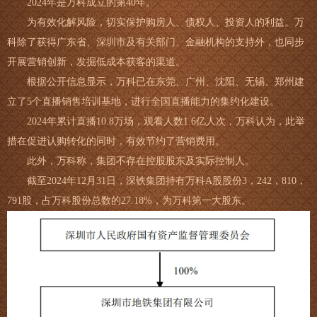
2024年是万科成立的第40年。
为有效化解风险，切实保护购房人、债权人、投资人的利益。万
科除了获得广东省、深圳市及有关部门、金融机构的支持外，也同步
开展营销创新，发掘低成本获客的渠道。
根据公开信息显示，万科已在东莞、广州、沈阳、无锡、郑州建
立了5个直播销售培训基地，进行全国直播能力的集约化建设。
2024年累计直播10.8万场，观看人数1.6亿人次，万科认为，此举
措在促进认购转化的同时，有效节约了营销费用。
此外，万科称，集团不存在控股股东及实际控制人。
截至2024年12月31日，深铁集团持有万科A股股份3，242，810，
791股，占万科股份总数的27.18%，为万科第一大股东。