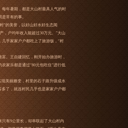
。每年暑期，都是大山村最具人气的时
周是常有的事。
村”的美誉，以好山好水好生态闻
产，户均年收入能超过30万元。”大山
，几乎家家户户都吃上了旅游饭，“村
民致富。王自建回忆，刚开始办旅游时，
农家乐都是通过“80元包吃住”进行低
实现美丽嬗变，村里的石子路升级成水
客多了，就连村民几乎也是家家户户都
来只有9公里长，却串联起了大山村内