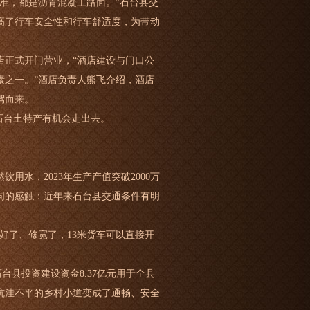
标准，都是沥青混凝土路面。”石台县交
高了行车安全性和行车舒适度，为带动
店正式开门营业，“酒店建设与门口公
素之一。”酒店负责人熊飞介绍，酒店
驾而来。
石台土特产有机会走出去。
水，2023年生产产值突破2000万
同的感触：近年来石台县交通条件有明
修好了、修宽了，13米货车可以直接开
台县投资建设资金8.37亿元用于全县
坑洼不平的乡村小道变成了通畅、安全