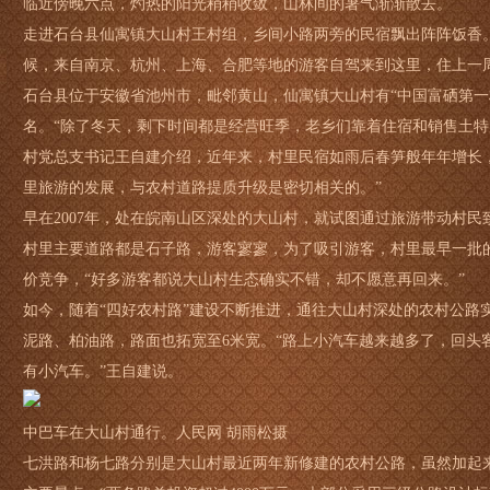
临近傍晚六点，灼热的阳光稍稍收敛，山林间的暑气渐渐散去。
走进石台县仙寓镇大山村王村组，乡间小路两旁的民宿飘出阵阵饭香
候，来自南京、杭州、上海、合肥等地的游客自驾来到这里，住上一
石台县位于安徽省池州市，毗邻黄山，仙寓镇大山村有“中国富硒第一
名。“除了冬天，剩下时间都是经营旺季，老乡们靠着住宿和销售土特
村党总支书记王自建介绍，近年来，村里民宿如雨后春笋般年年增长
里旅游的发展，与农村道路提质升级是密切相关的。”
早在2007年，处在皖南山区深处的大山村，就试图通过旅游带动村
村里主要道路都是石子路，游客寥寥，为了吸引游客，村里最早一批的
价竞争，“好多游客都说大山村生态确实不错，却不愿意再回来。”
如今，随着“四好农村路”建设不断推进，通往大山村深处的农村公路
泥路、柏油路，路面也拓宽至6米宽。“路上小汽车越来越多了，回头
有小汽车。”王自建说。
中巴车在大山村通行。人民网 胡雨松摄
七洪路和杨七路分别是大山村最近两年新修建的农村公路，虽然加起